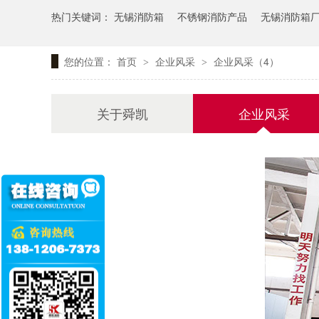
热门关键词：
无锡消防箱
不锈钢消防产品
无锡消防箱
您的位置：
首页
企业风采
企业风采（4）
>
>
关于舜凯
企业风采