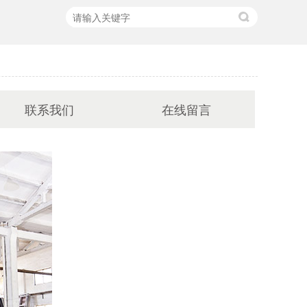
联系我们
在线留言