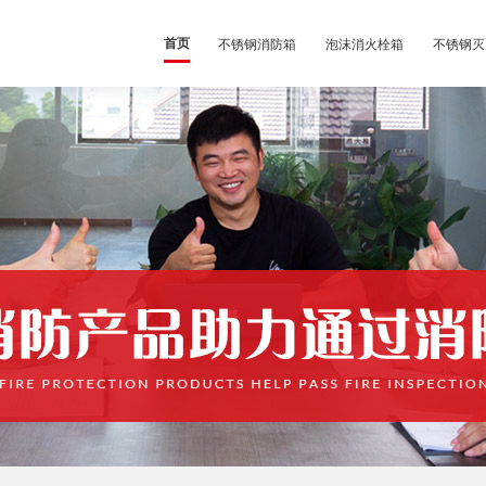
首页
不锈钢消防箱
泡沫消火栓箱
不锈钢灭