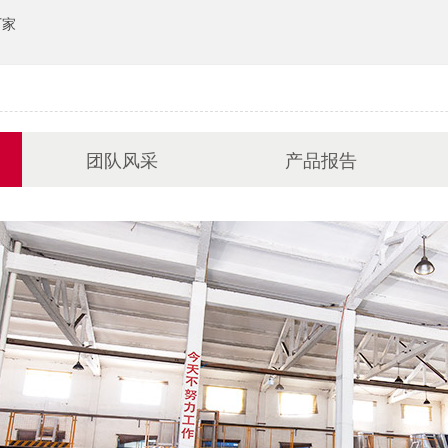
厂家
团队风采
产品报告