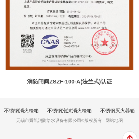
消防闸阀ZSZF-100-A(法兰式)认证
不锈钢消火栓箱
不锈钢泡沫消火栓箱
不锈钢灭火器箱
无锡市舜凯消防给水设备有限公司©版权所有
网站地图