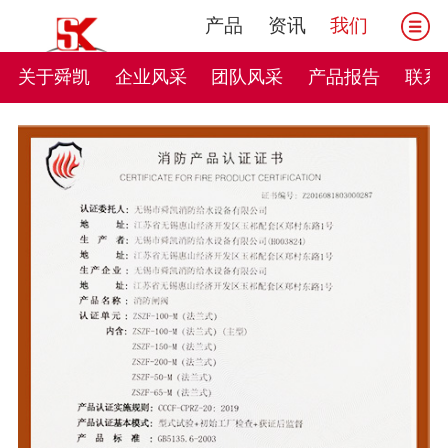
产品
资讯
我们
关于舜凯
企业风采
团队风采
产品报告
联系